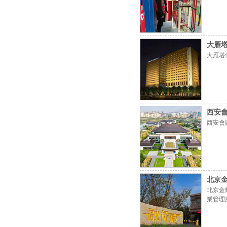
大雁
大雁塔
西安
西安會
北京
北京金
業管理