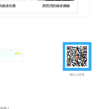
防維保供應
陝西消防維保價錢
陝西消
更多
關注公眾號
94號-1