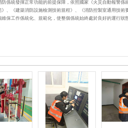
消防係統發揮正常功能的前提保障，依照國家《火災自動報警係
範》、《建築消防設施檢測技術規程》、《消防控製室通用技術
個維保工作係統化、規範化，使整個係統始終處於良好的運行狀態
。