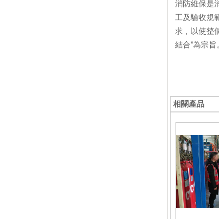
消防維保是
工及驗收規
求，以使整
結合”為宗旨
相關產品