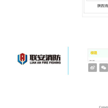
陝西消
標題
首頁
品牌簡介
業務範圍
工程案例
新聞動態
聯係羞羞软件 
Copy