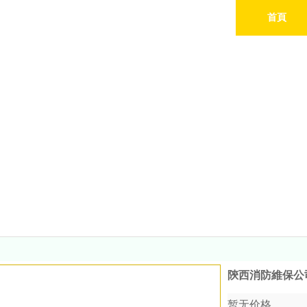
首頁
業務範圍
Serive Center
陝西消防維保公
暂无价格