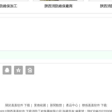
防維保加工
陝西消防維保廠商
陝西消
下载
關於羞羞软件 下载
|
業務範圍
|
新聞動態
|
產品中心
|
聯係羞羞软件 下载
right ©陝西羞羞软件 下载消防工程集團有限公司 版權所有 備案號：陝ICP備20220006